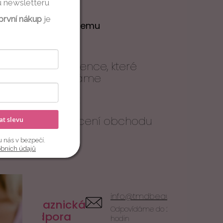
u newsletteru
první nákup
je
O Topicremu
O nás
Ingredience, které
dajů
používáme
Kontakt
Hodnocení obchodu
kat slevu
u nás v bezpečí.
obních údajů
info@tmdbeauty.cz
Zákaznická
Odpovídáme do 24
podpora
hodin