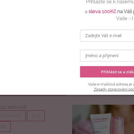
Přihlaste se k našem
a
sleva 100Kč
na Váš 
rat newsletter
Informace pro vás
Vaše :-)
ožte svůj e-mail a my vám
Věrnostní slevy
 zasílat informace o nových
Obchodní podmínky
uktech na našem e-shopu.
Podmínky ochrany osobních ú
GDPR
l
Doprava a platba
Vrácení zboží a reklamace
ním e-mailu souhlasíte s
nkami ochrany osobních údajů
Přihlásit se a zís
hlásit se
Vaše e-mailová adresa je 
Zásady zpracování os
DLE KATEGORIÍ:
moporadna
Blog
nze