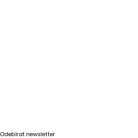
Z
á
p
Odebírat newsletter