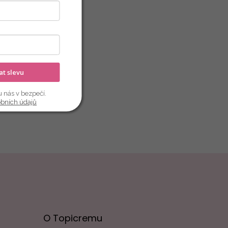
kat slevu
u nás v bezpečí.
obních údajů
O Topicremu