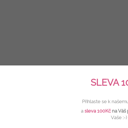
SLEVA 1
Přihlaste se k našem
a
sleva 100Kč
na Váš 
Vaše :-)