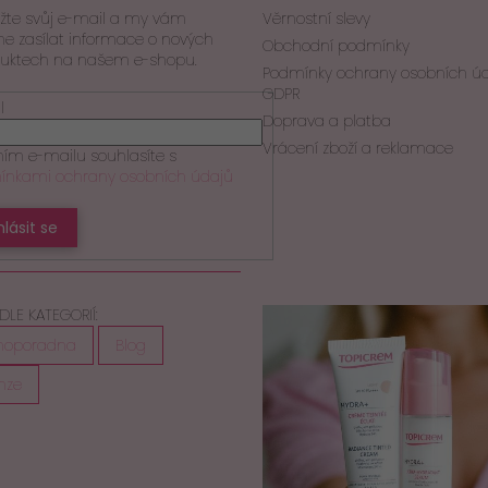
ožte svůj e-mail a my vám
Věrnostní slevy
 zasílat informace o nových
Obchodní podmínky
uktech na našem e-shopu.
Podmínky ochrany osobních ú
GDPR
l
Doprava a platba
Vrácení zboží a reklamace
ním e-mailu souhlasíte s
nkami ochrany osobních údajů
hlásit se
DLE KATEGORIÍ:
moporadna
Blog
nze