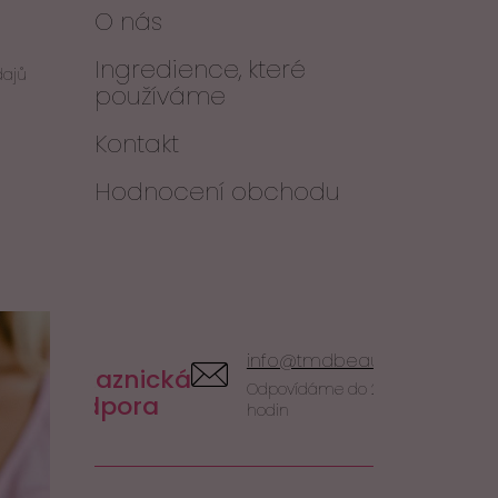
O nás
Ingredience, které
dajů
používáme
Kontakt
Hodnocení obchodu
info@tmdbeauty.cz
Zákaznická
Odpovídáme do 24
podpora
hodin