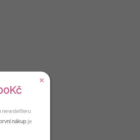
00Kč
u newsletteru
první nákup
je