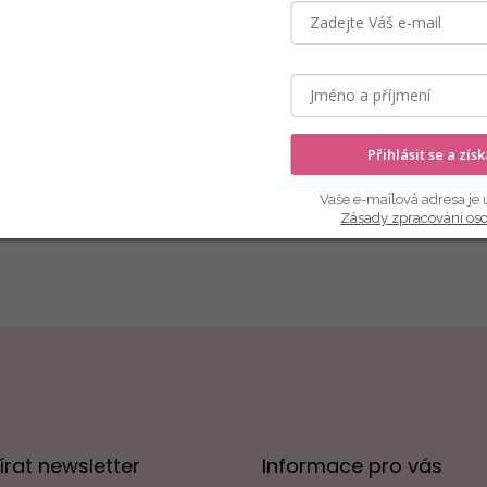
Přihlásit se a zís
Vaše e-mailová adresa je 
Zásady zpracování os
rat newsletter
Informace pro vás