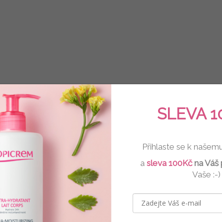
SLEVA 1
Přihlaste se k našem
a
sleva 100Kč
na Váš 
Vaše :-)