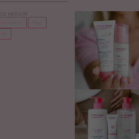
DLE KATEGORIÍ:
moporadna
Blog
nze