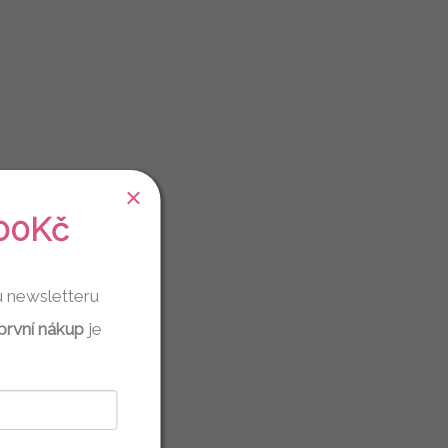
00Kč
u newsletteru
první nákup
je