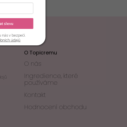
kat slevu
u nás v bezpečí.
obních údajů
O Topicremu
O nás
Ingredience, které
dajů
používáme
Kontakt
Hodnocení obchodu