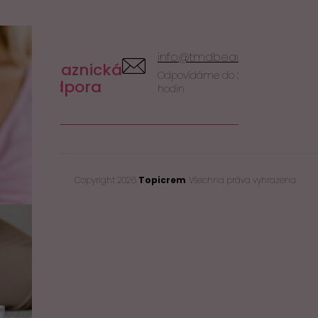
info@tmdbeauty.cz
Zákaznická
Odpovídáme do 24
podpora
hodin
Copyright 2026
Topicrem
. Všechna práva vyhrazena.