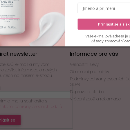
Přihlásit se a zís
Vaše e-mailová adresa je 
Zásady zpracování os
rat newsletter
Informace pro vás
ožte svůj e-mail a my vám
Věrnostní slevy
 zasílat informace o nových
Obchodní podmínky
uktech na našem e-shopu.
Podmínky ochrany osobních ú
GDPR
l
Doprava a platba
Vrácení zboží a reklamace
ním e-mailu souhlasíte s
nkami ochrany osobních údajů
hlásit se